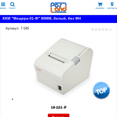
меню
поиск
корзина
контакты
ККМ "Мещера-01-Ф" 80ММ, белый, без ФН
Артикул: 7 045
( 0 )
19 221
p