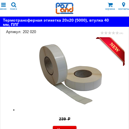
меню
поиск
корзина
контакты
Термотрансферная этикетка 20x20 (5000), втулка 40
мм, ПЛГ
Артикул: 202 020
( 0 )
239
p