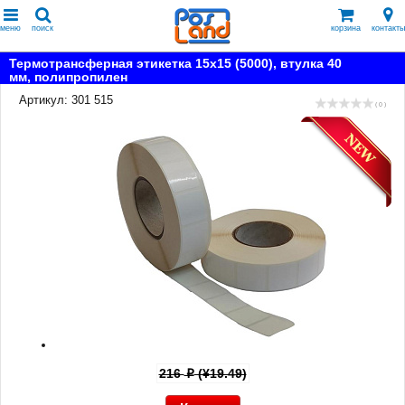
меню
поиск
корзина
контакты
Термотрансферная этикетка 15x15 (5000), втулка 40
мм, полипропилен
Артикул: 301 515
( 0 )
216
(¥19.49)
p