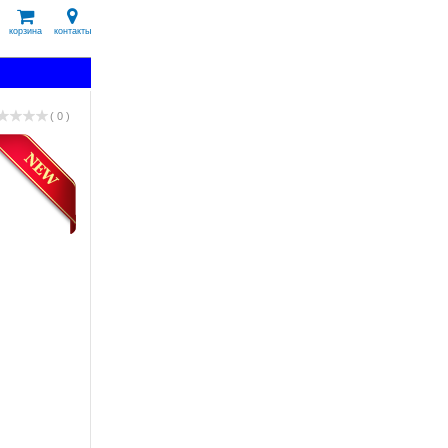
корзина
контакты
( 0 )