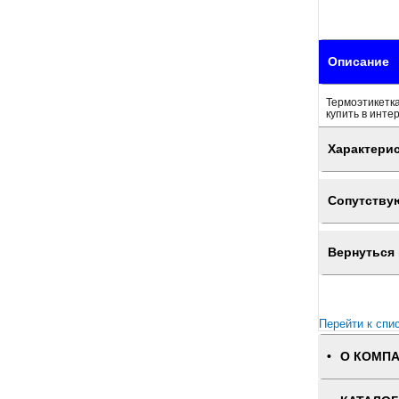
Описание
Термоэтикетка
купить в инте
Характери
Сопутству
Вернуться 
Перейти к спи
О КОМП