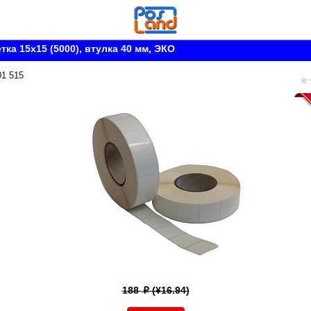
тка 15x15 (5000), втулка 40 мм, ЭКО
01 515
188
(¥16.94)
p