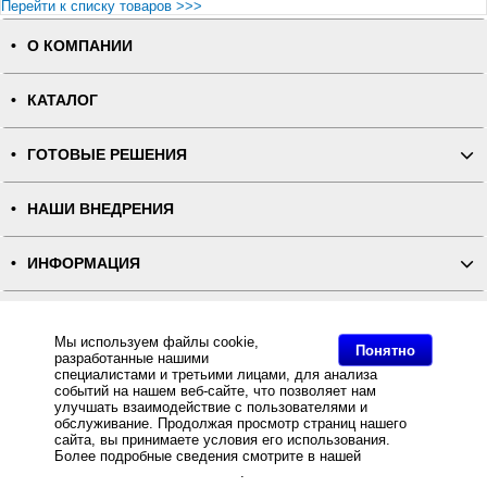
Перейти к списку товаров >>>
О КОМПАНИИ
КАТАЛОГ
ГОТОВЫЕ РЕШЕНИЯ
НАШИ ВНЕДРЕНИЯ
ИНФОРМАЦИЯ
КОНТАКТЫ
Мы используем файлы cookie,
Понятно
разработанные нашими
ПОЛНАЯ ВЕРСИЯ
специалистами и третьими лицами, для анализа
событий на нашем веб-сайте, что позволяет нам
улучшать взаимодействие с пользователями и
Интернет-магазин "ПОСЛЭНД" - торгового оборудования, оборудования для автоматизации общепита и
обслуживание. Продолжая просмотр страниц нашего
торговли, расходных материалов
сайта, вы принимаете условия его использования.
Все права защищены, ООО "ПОСЛЭНД" © 2008-2026.
Политика конфиденциальности
Более подробные сведения смотрите в нашей
Политике
Основное: Дисплей покупателя Kraftway ICD-2002 белый, RS-232, Дисплей покупателя Kraftway ICD-
в отношении файлов Cookie
.
2002 белый, RS-232 купить с доставкой по всей России, самовывоз из Москвы, Дисплей покупателя
Kraftway ICD-2002 белый, RS-232 за разумную цену и с быстрой доставкой Вы всегда можете купить в