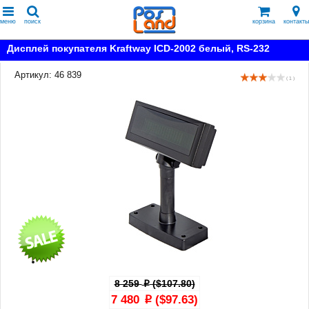
меню
поиск
корзина
контакты
Дисплей покупателя Kraftway ICD-2002 белый, RS-232
Артикул: 46 839
( 1 )
8 259
($107.80)
p
7 480
($97.63)
p