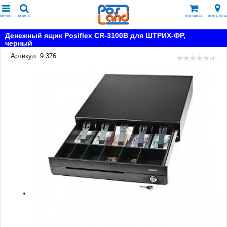
меню
поиск
корзина
контакты
Денежный ящик Posiflex CR-3100B для ШТРИХ-ФР,
черный
Артикул: 9 376
( 0 )