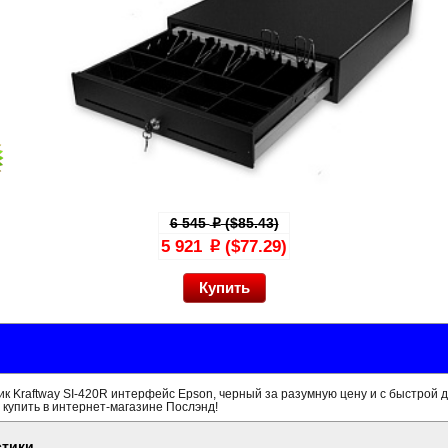
6 545
($85.43)
p
5 921
($77.29)
p
 Kraftway SI-420R интерфейс Epson, черный за разумную цену и с быстрой 
 купить в интернет-магазине Послэнд!
стики