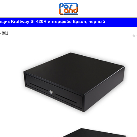
щик Kraftway SI-420R интерфейс Epson, черный
6 801