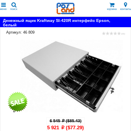
меню
поиск
корзина
контакты
Денежный ящик Kraftway SI-420R интерфейс Epson,
белый
Артикул: 46 809
( 0 )
6 545
($85.43)
p
5 921
($77.29)
p