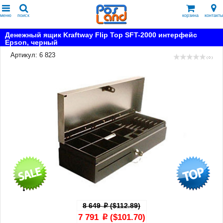
меню
поиск
корзина
контакты
Денежный ящик Kraftway Flip Top SFT-2000 интерфейс
Epson, черный
Артикул: 6 823
( 0 )
8 649
($112.89)
p
7 791
($101.70)
p