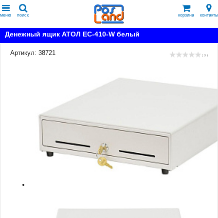
меню
поиск
корзина
контакты
Денежный ящик АТОЛ EC-410-W белый
Артикул: 38721
( 0 )