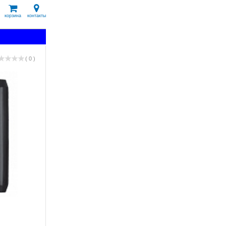
корзина
контакты
( 0 )