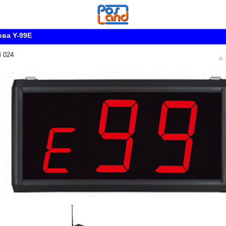
ва Y-99E
4 024