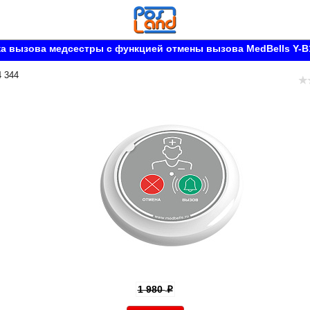
а вызова медсестры с функцией отмены вызова MedBells Y-B
4 344
1 980
p