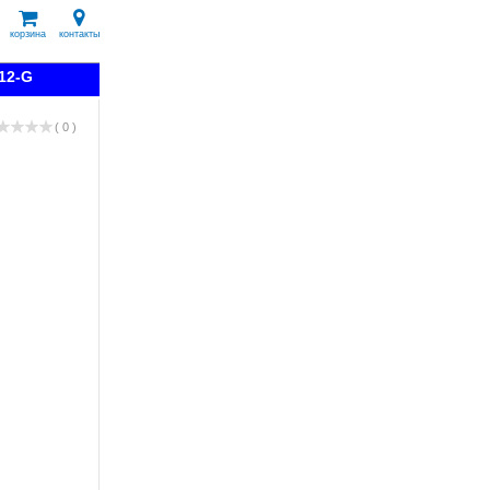
корзина
контакты
12-G
( 0 )