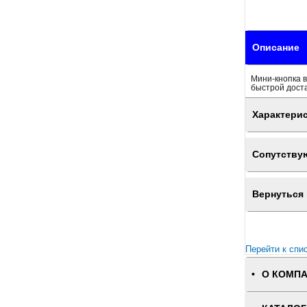
Описание
Мини-кнопка в
быстрой доста
Характери
Сопутству
Вернуться 
Перейти к спи
О КОМП