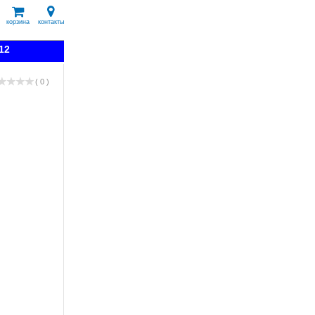
корзина
контакты
12
( 0 )