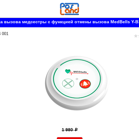
а вызова медсестры с функцией отмены вызова MedBells Y-B
4 001
1 980
p