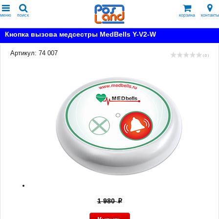
меню
поиск
корзина
контакты
Кнопка вызова медсестры MedBells Y-V2-W
Артикул: 74 007
( 0 )
1 980
p