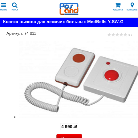
меню
поиск
корзина
контакты
Кнопка вызова для лежачих больных MedBells Y-SW-G
Артикул: 74 011
( 0 )
4 990
p