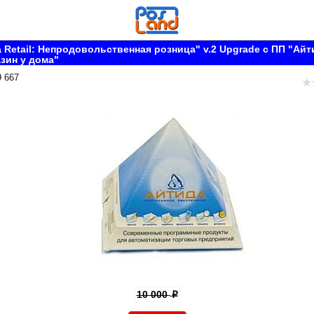
 Retail: Непродовольственная розница" v.2 Upgrade с ПП "Айт
азин у дома"
9 667
10 000
p