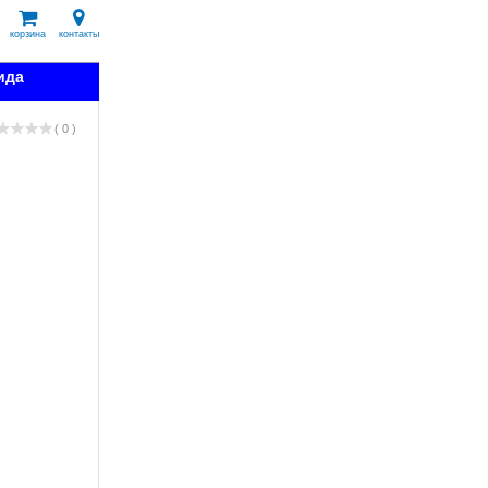
корзина
контакты
ида
( 0 )