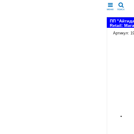
меню
поиск
ПП "Айтида
Retail: Маг
Артикул: 1