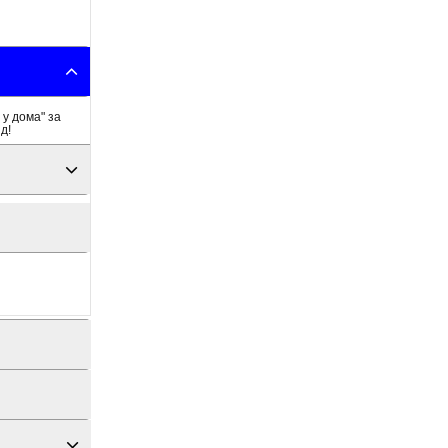
 у дома" за
д!