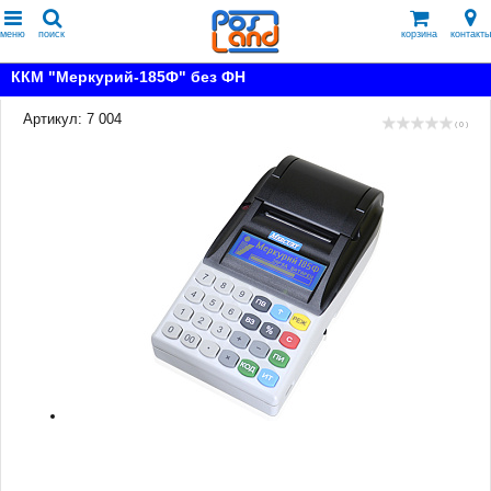
меню
поиск
корзина
контакты
ККМ "Меркурий-185Ф" без ФН
Артикул: 7 004
( 0 )