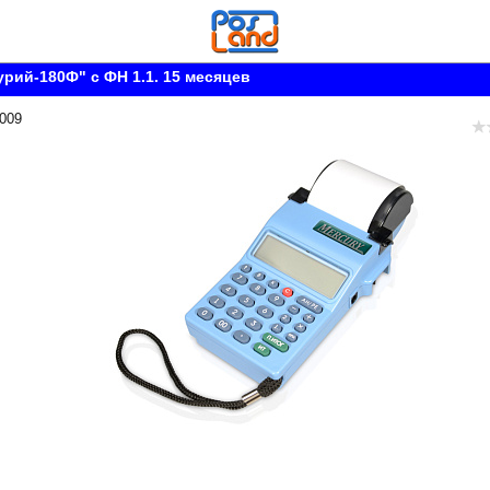
рий-180Ф" с ФН 1.1. 15 месяцев
 009