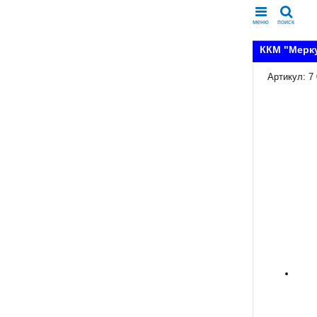
меню
поиск
ККМ "Мерку
Артикул: 7