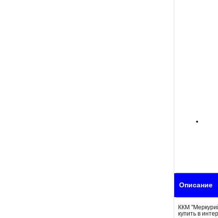
Описание
ККМ "Меркурий
купить в инте