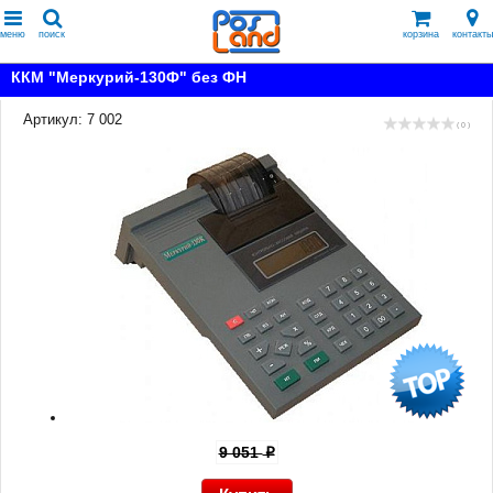
меню
поиск
корзина
контакты
ККМ "Меркурий-130Ф" без ФН
Артикул: 7 002
( 0 )
9 051
p