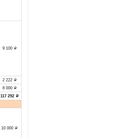
9 100
p
2 222
p
8 000
p
117 292
p
10 000
p