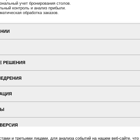
ональный учет бронирования столов.
льный контроль и анализ прибыли.
матическая обработка заказов.
АНИИ
Е РЕШЕНИЯ
НЕДРЕНИЯ
АЦИЯ
ТЫ
 ВЕРСИЯ
ами и третьими лицами, для анализа событий на нашем веб-сайте, что
ин "ПОСЛЭНД" - торгового оборудования, оборудования для автоматизации общепита и торговли, расхо