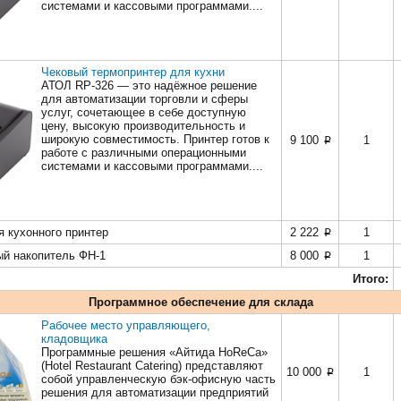
системами и кассовыми программами....
Чековый термопринтер для кухни
АТОЛ RP-326 — это надёжное решение
для автоматизации торговли и сферы
услуг, сочетающее в себе доступную
цену, высокую производительность и
широкую совместимость. Принтер готов к
9 100
1
p
работе с различными операционными
системами и кассовыми программами....
я кухонного принтер
2 222
1
p
й накопитель ФН-1
8 000
1
p
Итого:
Программное обеспечение для склада
Рабочее место управляющего,
кладовщика
Программные решения «Айтида HoReCa»
(Hotel Restaurant Catering) представляют
10 000
1
p
собой управленческую бэк-офисную часть
решения для автоматизации предприятий