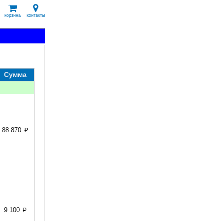
корзина
контакты
Сумма
88 870
p
9 100
p