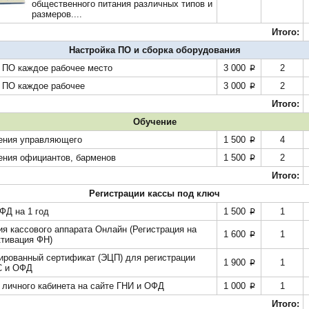
общественного питания различных типов и
размеров....
Итого:
Настройка ПО и сборка оборудования
 ПО каждое рабочее место
3 000
2
p
 ПО каждое рабочее
3 000
2
p
Итого:
Обучение
ения управляющего
1 500
4
p
ения официантов, барменов
1 500
2
p
Итого:
Регистрации кассы под ключ
ФД на 1 год
1 500
1
p
ия кассового аппарата Онлайн (Регистрация на
1 600
1
p
ктивация ФН)
рованный сертификат (ЭЦП) для регистрации
1 900
1
p
С и ОФД
 личного кабинета на сайте ГНИ и ОФД
1 000
1
p
Итого: