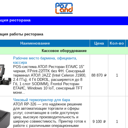
ация ресторана
ация работы ресторана
Наименование
Цена
Кол-во
Кассовое оборудование
Рабочее место бармена, официанта,
кассира
POS-система АТОЛ Ресторан ЕГАИС 15"
черная, FPrint-22ПТK без ФН. Сенсорный
терминал АТОЛ JAZZ (Intel Celeron J1900,
88 870
1
p
2.4 ГГц), 4 Гб DDR3L, расширяется до 8
Гб, 1 слот SODIMM), Frontol Ресторан
ЕГАИС, Windows 10 IoT, сенсорный TFT
мони...
Чековый термопринтер для бара
АТОЛ RP-326 — это надёжное решение
для автоматизации торговли и сферы
услуг, сочетающее в себе доступную
цену, высокую производительность и
широкую совместимость. Принтер готов к
9 100
1
p
работе с различными операционными