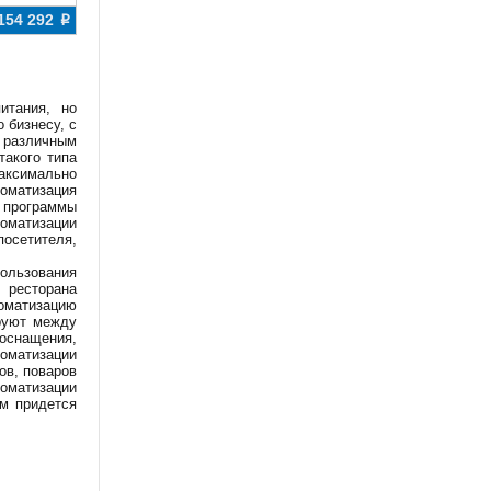
154 292
p
итания, но
 бизнесу, с
 различным
такого типа
аксимально
томатизация
 программы
оматизации
осетителя,
ользования
 ресторана
оматизацию
ируют между
 оснащения,
томатизации
ов, поваров
оматизации
ам придется