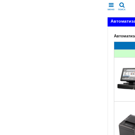
меню
поиск
Автоматиз
Автоматиз