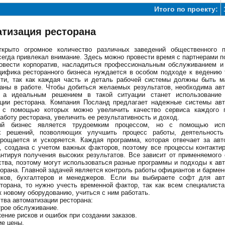
Итого по проекту:
тизация ресторана
ткрыто огромное количество различных заведений общественного п
сегда привлекал внимание. Здесь можно провести время с партнерами по
ровести корпоратив, насладиться профессиональным обслуживанием и
ифика ресторанного бизнеса нуждается в особом подходе к ведению 
сти, так как каждая часть и деталь рабочей системы должны быть м
аны в работе. Чтобы добиться желаемых результатов, необходима ав
, а идеальным решением в такой ситуации станет использование
ации ресторана. Компания Посланд предлагает надежные системы авт
, с помощью которых можно увеличить качество сервиса каждого п
аботу ресторана, увеличить ее результативность и доход.
ый бизнес является трудоемким процессом, но с помощью исп
х решений, позволяющих улучшить процесс работы, деятельность
рощается и ускоряется. Каждая программа, которая отвечает за авт
, создана с учетом важных факторов, поэтому все процессы контакт
антируя получения высоких результатов. Все зависит от применяемого
ства, поэтому могут использоваться разные программы и подходы к ав
торана. Главной задачей является контроль работы официантов и бармен
ков, бухгалтеров и менеджеров. Если вы выбираете софт для авт
торана, то нужно учесть временной фактор, так как всем специалист
к новому оборудованию, учиться с ним работать.
ва автоматизации ресторана:
рое обслуживание.
ение рисков и ошибок при создании заказов.
ие цены.