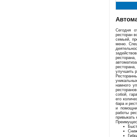
Автома
Сегодня о
ресторан в
семьей, п
меню. Спец
деятельно
задействов
ресторана
автоматиз
ресторана
улучшить р
Ресторанн
уникальны
намного уп
ресторанов
собой, гар
его количе
бара и рес
и помощни
работы рес
привыкать 
Преимущест
Быст
Сниж
Гибк