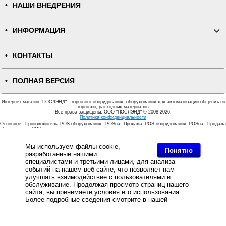
НАШИ ВНЕДРЕНИЯ
ИНФОРМАЦИЯ
КОНТАКТЫ
ПОЛНАЯ ВЕРСИЯ
Интернет-магазин "ПОСЛЭНД" - торгового оборудования, оборудования для автоматизации общепита и
торговли, расходных материалов
Все права защищены, ООО "ПОСЛЭНД" © 2008-2026.
Политика конфиденциальности
Основное: Производитель POS-оборудования: POSua, Продажа POS-оборудования POSua, Продажа
оборудования POSua по выгодным ценам, с удобными способами доставки..
Мы используем файлы cookie,
Понятно
разработанные нашими
специалистами и третьими лицами, для анализа
событий на нашем веб-сайте, что позволяет нам
улучшать взаимодействие с пользователями и
обслуживание. Продолжая просмотр страниц нашего
сайта, вы принимаете условия его использования.
Более подробные сведения смотрите в нашей
Политике
в отношении файлов Cookie
.