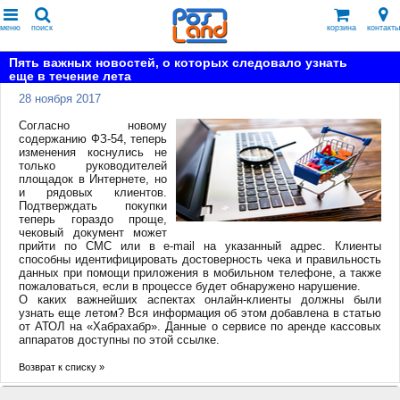
меню
поиск
корзина
контакты
Пять важных новостей, о которых следовало узнать
еще в течение лета
28 ноября 2017
Согласно новому
содержанию ФЗ-54, теперь
изменения коснулись не
только руководителей
площадок в Интернете, но
и рядовых клиентов.
Подтверждать покупки
теперь гораздо проще,
чековый документ может
прийти по СМС или в e-mail на указанный адрес. Клиенты
способны идентифицировать достоверность чека и правильность
данных при помощи приложения в мобильном телефоне, а также
пожаловаться, если в процессе будет обнаружено нарушение.
О каких важнейших аспектах онлайн-клиенты должны были
узнать еще летом? Вся информация об этом добавлена в статью
от АТОЛ на «Хабрахабр». Данные о сервисе по аренде кассовых
аппаратов доступны по этой ссылке.
Возврат к списку »