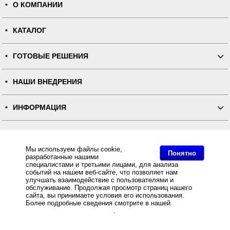
О КОМПАНИИ
КАТАЛОГ
ГОТОВЫЕ РЕШЕНИЯ
НАШИ ВНЕДРЕНИЯ
ИНФОРМАЦИЯ
КОНТАКТЫ
Мы используем файлы cookie,
Понятно
разработанные нашими
ПОЛНАЯ ВЕРСИЯ
специалистами и третьими лицами, для анализа
событий на нашем веб-сайте, что позволяет нам
улучшать взаимодействие с пользователями и
Интернет-магазин "ПОСЛЭНД" - торгового оборудования, оборудования для автоматизации общепита и
торговли, расходных материалов
обслуживание. Продолжая просмотр страниц нашего
Все права защищены, ООО "ПОСЛЭНД" © 2008-2026.
сайта, вы принимаете условия его использования.
Политика конфиденциальности
Более подробные сведения смотрите в нашей
Политике
Основное: Пять важных новостей, о которых следовало узнать еще в течение лета, Пять важных
новостей, о которых следовало узнать еще в течение лета, Пять важных новостей, о которых
в отношении файлов Cookie
.
следовало узнать еще в течение лета.