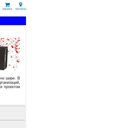
корзина
контакты
тно шире. В
рганизаций,
я проектом