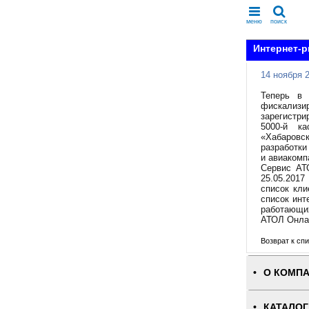
меню
поиск
Интернет-р
14 ноября 
Теперь в 
фискали
зарегистр
5000-й ка
«Хабаровск
разработки
и авиакомп
Сервис АТ
25.05.2017
список кли
список инт
работающи
АТОЛ Онла
Возврат к спи
О КОМП
КАТАЛОГ