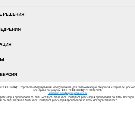
Е РЕШЕНИЯ
НЕДРЕНИЯ
АЦИЯ
ТЫ
 ВЕРСИЯ
ин "ПОСЛЭНД" - торгового оборудования, оборудования для автоматизации общепита и торговли, расхо
Все права защищены, ООО "ПОСЛЭНД" © 2008-2026.
Политика конфиденциальности
ритейлеры арендовали за пять месяцев 5000 касс, Интернет-ритейлеры арендовали за пять месяцев 
и за пять месяцев 5000 касс, Интернет-ритейлеры арендовали за пять месяцев 5000 касс.