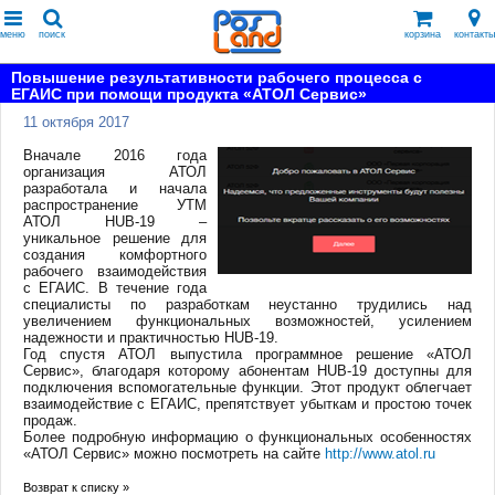
меню
поиск
корзина
контакты
Повышение результативности рабочего процесса с
ЕГАИС при помощи продукта «АТОЛ Сервис»
11 октября 2017
Вначале 2016 года
организация АТОЛ
разработала и начала
распространение УТМ
АТОЛ HUB-19 –
уникальное решение для
создания комфортного
рабочего взаимодействия
с ЕГАИС. В течение года
специалисты по разработкам неустанно трудились над
увеличением функциональных возможностей, усилением
надежности и практичностью HUB-19.
Год спустя АТОЛ выпустила программное решение «АТОЛ
Сервис», благодаря которому абонентам HUB-19 доступны для
подключения вспомогательные функции. Этот продукт облегчает
взаимодействие с ЕГАИС, препятствует убыткам и простою точек
продаж.
Более подробную информацию о функциональных особенностях
«АТОЛ Сервис» можно посмотреть на сайте
http://www.atol.ru
Возврат к списку »