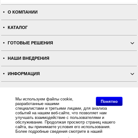
О КОМПАНИИ
КАТАЛОГ
ГОТОВЫЕ РЕШЕНИЯ
НАШИ ВНЕДРЕНИЯ
ИНФОРМАЦИЯ
КОНТАКТЫ
Мы используем файлы cookie,
Понятно
разработанные нашими
ПОЛНАЯ ВЕРСИЯ
специалистами и третьими лицами, для анализа
событий на нашем веб-сайте, что позволяет нам
улучшать взаимодействие с пользователями и
Интернет-магазин "ПОСЛЭНД" - торгового оборудования, оборудования для автоматизации общепита и
торговли, расходных материалов
обслуживание. Продолжая просмотр страниц нашего
Все права защищены, ООО "ПОСЛЭНД" © 2008-2026.
сайта, вы принимаете условия его использования.
Политика конфиденциальности
Основное: 1 000 000 реализованных касс или как далеко продвинулись технологии в области
Более подробные сведения смотрите в нашей
Политике
разработки ККТ за 16 лет, 1 000 000 реализованных касс или как далеко продвинулись технологии в
в отношении файлов Cookie
.
области разработки ККТ за 16 лет, 1 000 000 реализованных касс или как далеко продвинулись