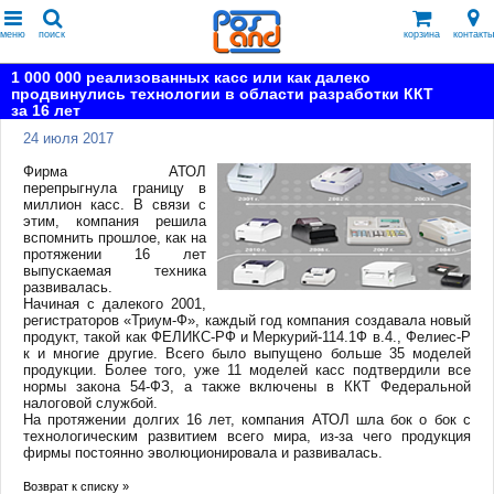
меню
поиск
корзина
контакты
1 000 000 реализованных касс или как далеко
продвинулись технологии в области разработки ККТ
за 16 лет
24 июля 2017
Фирма АТОЛ
перепрыгнула границу в
миллион касс. В связи с
этим, компания решила
вспомнить прошлое, как на
протяжении 16 лет
выпускаемая техника
развивалась.
Начиная с далекого 2001,
регистраторов «Триум-Ф», каждый год компания создавала новый
продукт, такой как ФЕЛИКС-РФ и Меркурий-114.1Ф в.4., Фелиес-Р
к и многие другие. Всего было выпущено больше 35 моделей
продукции. Более того, уже 11 моделей касс подтвердили все
нормы закона 54-ФЗ, а также включены в ККТ Федеральной
налоговой службой.
На протяжении долгих 16 лет, компания АТОЛ шла бок о бок с
технологическим развитием всего мира, из-за чего продукция
фирмы постоянно эволюционировала и развивалась.
Возврат к списку »