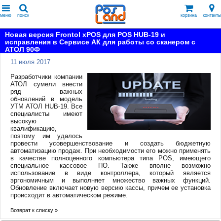
меню
поиск
корзина
контакты
Новая версия Frontol xPOS для POS HUB-19 и
исправления в Сервисе АК для работы со сканером с
АТОЛ 90Ф
11 июля 2017
Разработчики компании
АТОЛ сумели внести
ряд важных
обновлений в модель
УТМ АТОЛ HUB-19. Все
специалисты имеют
высокую
квалификацию,
поэтому им удалось
провести усовершенствование и создать бюджетную
автоматизацию продаж. При необходимости его можно применять
в качестве полноценного компьютера типа POS, имеющего
специальное кассовое ПО. Также вполне возможно
использование в виде контроллера, который является
эргономичным и выполняет множество важных функций.
Обновление включает новую версию кассы, причем ее установка
происходит в автоматическом режиме.
Возврат к списку »