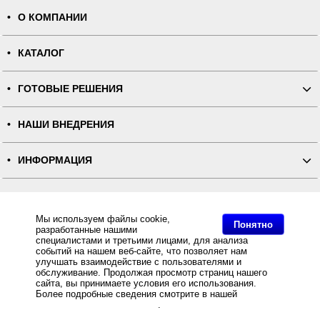
О КОМПАНИИ
КАТАЛОГ
ГОТОВЫЕ РЕШЕНИЯ
НАШИ ВНЕДРЕНИЯ
ИНФОРМАЦИЯ
КОНТАКТЫ
Мы используем файлы cookie,
Понятно
разработанные нашими
ПОЛНАЯ ВЕРСИЯ
специалистами и третьими лицами, для анализа
событий на нашем веб-сайте, что позволяет нам
улучшать взаимодействие с пользователями и
Интернет-магазин "ПОСЛЭНД" - торгового оборудования, оборудования для автоматизации общепита и
торговли, расходных материалов
обслуживание. Продолжая просмотр страниц нашего
Все права защищены, ООО "ПОСЛЭНД" © 2008-2026.
сайта, вы принимаете условия его использования.
Политика конфиденциальности
Основное: Новая версия Frontol xPOS для POS HUB-19 и исправления в Сервисе АК для работы со
Более подробные сведения смотрите в нашей
Политике
сканером с АТОЛ 90Ф, Новая версия Frontol xPOS для POS HUB-19 и исправления в Сервисе АК для
в отношении файлов Cookie
.
работы со сканером с АТОЛ 90Ф, Новая версия Frontol xPOS для POS HUB-19 и исправления в
Сервисе АК для работы со сканером с АТОЛ 90Ф, Новая версия Frontol xPOS для POS HUB-19 и