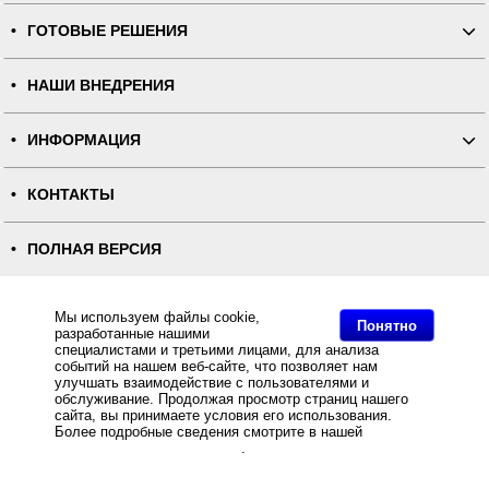
ГОТОВЫЕ РЕШЕНИЯ
НАШИ ВНЕДРЕНИЯ
ИНФОРМАЦИЯ
КОНТАКТЫ
ПОЛНАЯ ВЕРСИЯ
Интернет-магазин "ПОСЛЭНД" - торгового оборудования, оборудования для автоматизации общепита и
торговли, расходных материалов
Мы используем файлы cookie,
Все права защищены, ООО "ПОСЛЭНД" © 2008-2026.
Понятно
Политика конфиденциальности
разработанные нашими
Основное: Суперцена на ККТ АТОЛ 30Ф / АТОЛ55Ф, Суперцена на ККТ АТОЛ 30Ф / АТОЛ55Ф,
специалистами и третьими лицами, для анализа
Суперцена на ККТ АТОЛ 30Ф / АТОЛ55Ф, Суперцена на ККТ АТОЛ 30Ф / АТОЛ55Ф.
событий на нашем веб-сайте, что позволяет нам
улучшать взаимодействие с пользователями и
обслуживание. Продолжая просмотр страниц нашего
сайта, вы принимаете условия его использования.
Более подробные сведения смотрите в нашей
Политике
в отношении файлов Cookie
.