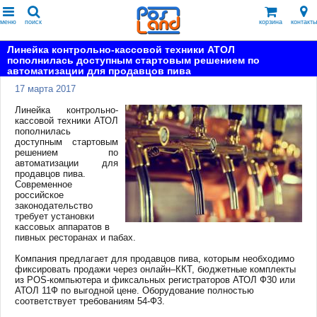
меню
поиск
корзина
контакты
Линейка контрольно-кассовой техники АТОЛ
пополнилась доступным стартовым решением по
автоматизации для продавцов пива
17 марта 2017
Линейка контрольно-
кассовой техники АТОЛ
пополнилась
доступным стартовым
решением по
автоматизации для
продавцов пива.
Современное
российское
законодательство
требует установки
кассовых аппаратов в
пивных ресторанах и пабах.
Компания предлагает для продавцов пива, которым необходимо
фиксировать продажи через онлайн–ККТ, бюджетные комплекты
из POS-компьютера и фиксальных регистраторов АТОЛ Ф30 или
АТОЛ 11Ф по выгодной цене. Оборудование полностью
соответствует требованиям 54-Ф3.