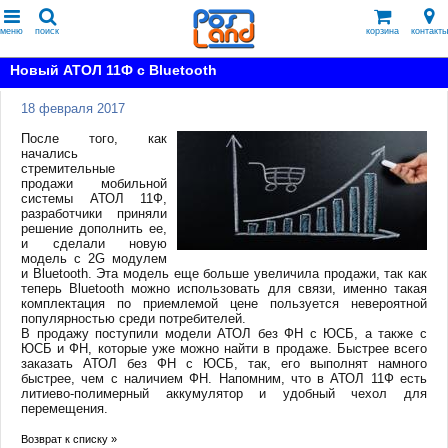
меню
поиск
корзина
контакты
Новый АТОЛ 11Ф с Bluetooth
18 февраля 2017
После того, как
начались
стремительные
продажи мобильной
системы АТОЛ 11Ф,
разработчики приняли
решение дополнить ее,
и сделали новую
модель с 2G модулем
и Bluetooth. Эта модель еще больше увеличила продажи, так как
теперь Bluetooth можно использовать для связи, именно такая
комплектация по приемлемой цене пользуется невероятной
популярностью среди потребителей.
В продажу поступили модели АТОЛ без ФН с ЮСБ, а также с
ЮСБ и ФН, которые уже можно найти в продаже. Быстрее всего
заказать АТОЛ без ФН с ЮСБ, так, его выполнят намного
быстрее, чем с наличием ФН. Напомним, что в АТОЛ 11Ф есть
литиево-полимерный аккумулятор и удобный чехол для
перемещения.
Возврат к списку »