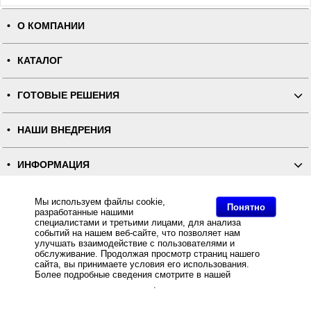
О КОМПАНИИ
КАТАЛОГ
ГОТОВЫЕ РЕШЕНИЯ
НАШИ ВНЕДРЕНИЯ
ИНФОРМАЦИЯ
КОНТАКТЫ
Мы используем файлы cookie,
Понятно
разработанные нашими
специалистами и третьими лицами, для анализа
событий на нашем веб-сайте, что позволяет нам
ПОЛНАЯ ВЕРСИЯ
улучшать взаимодействие с пользователями и
обслуживание. Продолжая просмотр страниц нашего
сайта, вы принимаете условия его использования.
Интернет-магазин "ПОСЛЭНД" - торгового оборудования, оборудования для автоматизации общепита и
торговли, расходных материалов
Более подробные сведения смотрите в нашей
Политике
Все права защищены, ООО "ПОСЛЭНД" © 2008-2026.
в отношении файлов Cookie
.
Политика конфиденциальности
Основное: Новый АТОЛ 11Ф с Bluetooth, Новый АТОЛ 11Ф с Bluetooth, Новый АТОЛ 11Ф с Bluetooth,
Новый АТОЛ 11Ф с Bluetooth.