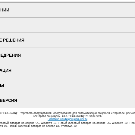
АНИИ
Е РЕШЕНИЯ
НЕДРЕНИЯ
АЦИЯ
ТЫ
 ВЕРСИЯ
ин "ПОСЛЭНД" - торгового оборудования, оборудования для автоматизации общепита и торговли, расхо
Все права защищены, ООО "ПОСЛЭНД" © 2008-2026.
Политика конфиденциальности
ссовый аппарат на основе ОС Windows 10, Новый кассовый аппарат на основе ОС Windows 10, Нов
ws 10, Новый кассовый аппарат на основе ОС Windows 10.