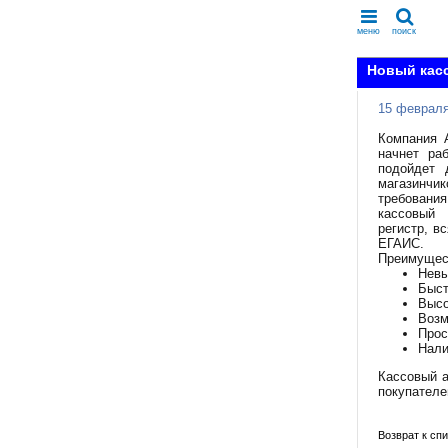
меню
поиск
Новый касс
15 февраля
Компания 
начнет ра
подойдет 
магазинчик
требовани
кассовый
регистр, в
ЕГАИС.
Преимущес
Невы
Быст
Высо
Возм
Прос
Нали
Кассовый а
покупателе
Возврат к спи