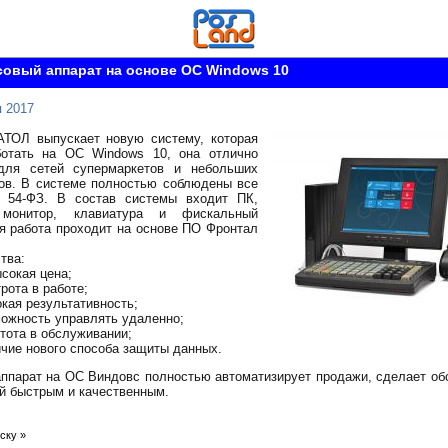
овый аппарат на основе ОС Windows 10
 2017
АТОЛ выпускает новую систему, которая
ботать на ОС Windows 10, она отлично
для сетей супермаркетов и небольших
ов. В системе полностью соблюдены все
я 54-ФЗ. В состав системы входит ПК,
 монитор, клавиатура и фискальный
ся работа проходит на основе ПО Фронтал
тва:
сокая цена;
рота в работе;
кая результативность;
ожность управлять удаленно;
тота в обслуживании;
чие нового способа защиты данных.
ппарат на ОС Виндовс полностью автоматизирует продажи, сделает о
й быстрым и качественным.
ску »