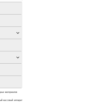
дных материалов
ый кассовый аппарат