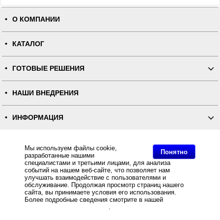
О КОМПАНИИ
КАТАЛОГ
ГОТОВЫЕ РЕШЕНИЯ
НАШИ ВНЕДРЕНИЯ
ИНФОРМАЦИЯ
КОНТАКТЫ
Мы используем файлы cookie,
Понятно
разработанные нашими
специалистами и третьими лицами, для анализа
ПОЛНАЯ ВЕРСИЯ
событий на нашем веб-сайте, что позволяет нам
улучшать взаимодействие с пользователями и
обслуживание. Продолжая просмотр страниц нашего
Интернет-магазин "ПОСЛЭНД" - торгового оборудования, оборудования для автоматизации общепита и
сайта, вы принимаете условия его использования.
торговли, расходных материалов
Все права защищены, ООО "ПОСЛЭНД" © 2008-2026.
Более подробные сведения смотрите в нашей
Политике
Политика конфиденциальности
в отношении файлов Cookie
.
Основное: Эксперты АТОЛ рассказали в Крыму о нововведениях в 54-ФЗ, Эксперты АТОЛ рассказали в
Крыму о нововведениях в 54-ФЗ, Эксперты АТОЛ рассказали в Крыму о нововведениях в 54-ФЗ,
Эксперты АТОЛ рассказали в Крыму о нововведениях в 54-ФЗ.