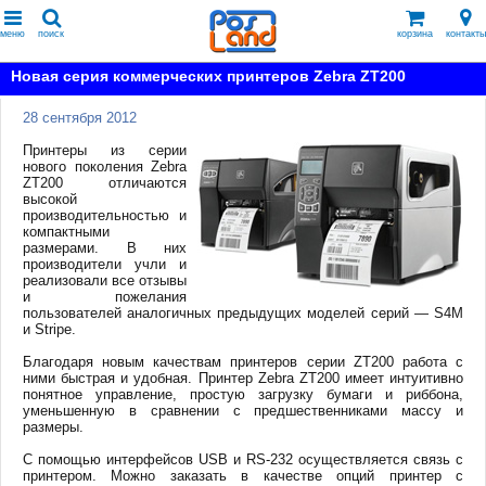
меню
поиск
корзина
контакты
Новая серия коммерческих принтеров Zebra ZT200
28 сентября 2012
Принтеры из серии
нового поколения Zebra
ZT200 отличаются
высокой
производительностью и
компактными
размерами. В них
производители учли и
реализовали все отзывы
и пожелания
пользователей аналогичных предыдущих моделей серий — S4M
и Stripe.
Благодаря новым качествам принтеров серии ZT200 работа с
ними быстрая и удобная. Принтер Zebra ZT200 имеет интуитивно
понятное управление, простую загрузку бумаги и риббона,
уменьшенную в сравнении с предшественниками массу и
размеры.
С помощью интерфейсов USB и RS-232 осуществляется связь с
принтером. Можно заказать в качестве опций принтер с