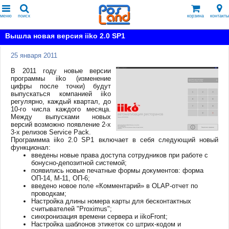
меню
поиск
корзина
контакты
Вышла новая версия iiko 2.0 SP1
25 января 2011
В 2011 году новые версии
программы iiko (изменение
цифры после точки) будут
выпускаться компанией iiko
регулярно, каждый квартал, до
10-го числа каждого месяца.
Между выпусками новых
версий возможно появление 2-х
3-х релизов Service Pack.
Программма iiko 2.0 SP1 включает в себя следующий новый
функционал:
введены новые права доступа сотрудников при работе с
бонусно-депозитной системой;
появились новые печатные формы документов: форма
ОП-14, М-11, ОП-6;
введено новое поле «Комментарий» в OLAP-отчет по
проводкам;
Настройка длины номера карты для бесконтактных
считывателей "Proximus";
синхронизация времени сервера и iikoFront;
Настройка шаблонов этикеток со штрих-кодом и