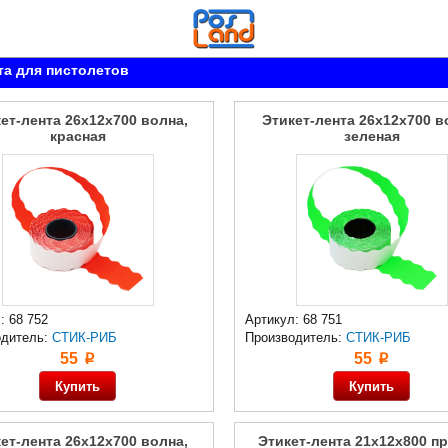
та для пистолетов
ет-лента 26x12x700 волна,
Этикет-лента 26x12x700 в
красная
зеленая
: 68 752
Артикул: 68 751
одитель:
СТИК-РИБ
Производитель:
СТИК-РИБ
55
55
p
p
ет-лента 26x12x700 волна,
Этикет-лента 21x12x800 пр