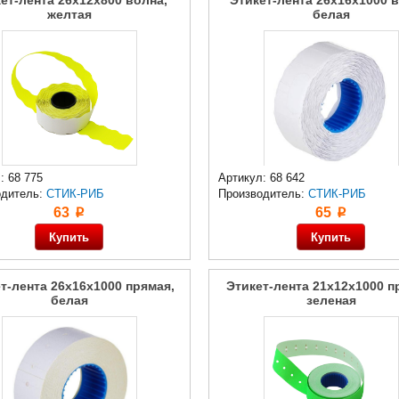
ет-лента 26x12x800 волна,
Этикет-лента 26x16x1000 в
желтая
белая
: 68 775
Артикул: 68 642
одитель:
СТИК-РИБ
Производитель:
СТИК-РИБ
63
65
p
p
т-лента 26x16x1000 прямая,
Этикет-лента 21x12x1000 п
белая
зеленая