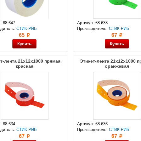
: 68 647
Артикул: 68 633
одитель:
СТИК-РИБ
Производитель:
СТИК-РИБ
65
67
p
p
т-лента 21x12x1000 прямая,
Этикет-лента 21x12x1000 п
красная
оранжевая
: 68 634
Артикул: 68 636
одитель:
СТИК-РИБ
Производитель:
СТИК-РИБ
67
67
p
p