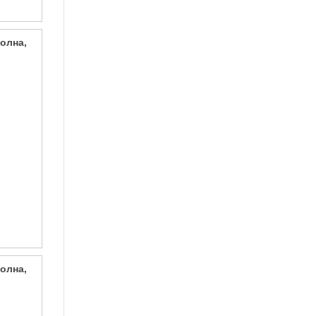
олна,
олна,