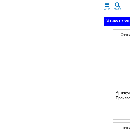
меню
поиск
Этикет-лен
Этик
Артикул
Произв
Этик