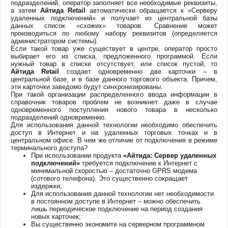
подразделений, оператор заполняет все необходимые реквизиты,
а затем
Айтида Retail
автоматически обращается к «Серверу
удаленных подключений» и получает из центральной базы
данных список «схожих» товаров. Сравнение может
производиться по любому набору реквизитов (определяется
администратором системы).
Если такой товар уже существует в центре, оператор просто
выбирает его из списка, предложенного программой. Если
нужный товар в списке отсутствует, или список пустой, то
Айтида Retail
создает одновременно две карточки – в
центральной базе, и в базе данного торгового объекта. Причем,
эти карточки заведомо будут синхронизированы.
При такой организации распределенного ввода информации в
справочник товаров проблем не возникнет даже в случае
одновременного поступления нового товара в несколько
подразделений одновременно.
Для использования данной технологии необходимо обеспечить
доступ в Интернет и на удаленных торговых точках и в
центральном офисе. В чем же отличие от подключения в режиме
терминального доступа?
При использовании продукта
«Айтида: Сервер удаленных
подключений»
требуется подключение к Интернет с
минимальной скоростью – достаточно GPRS модема
(сотового телефона). Это существенно сокращает
издержки;
Для использования данной технологии нет необходимости
в постоянном доступе в Интернет – можно обеспечить
лишь периодическое подключение на период создания
новых карточек;
Вы существенно экономите на серверном программном