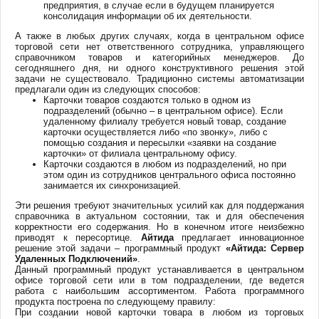
предприятия, в случае если в будущем планируется
консолидация информации об их деятельности.
А также в любых других случаях, когда в центральном офисе
торговой сети нет ответственного сотрудника, управляющего
справочником товаров и категорийных менеджеров. До
сегодняшнего дня, ни одного конструктивного решения этой
задачи не существовало. Традиционно системы автоматизации
предлагали один из следующих способов:
Карточки товаров создаются только в одном из
подразделений (обычно – в центральном офисе). Если
удаленному филиалу требуется новый товар, создание
карточки осуществляется либо «по звонку», либо с
помощью создания и пересылки «заявки на создание
карточки» от филиала центральному офису.
Карточки создаются в любом из подразделений, но при
этом один из сотрудников центрального офиса постоянно
занимается их синхронизацией.
Эти решения требуют значительных усилий как для поддержания
справочника в актуальном состоянии, так и для обеспечения
корректности его содержания. Но в конечном итоге неизбежно
приводят к пересортице.
Айтида
предлагает инновационное
решение этой задачи – программный продукт
«Айтида: Сервер
Удаленных Подключений»
.
Данный программный продукт устанавливается в центральном
офисе торговой сети или в том подразделении, где ведется
работа с наибольшим ассортиментом. Работа программного
продукта построена по следующему правилу:
При создании новой карточки товара в любом из торговых