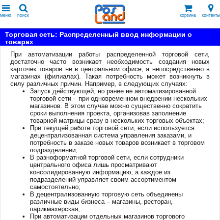
меню
поиск
корзина
контакты
Торговая сеть: Распределенный ввод информации о
товарах
При автоматизации работы распределенной торговой сети,
достаточно часто возникает необходимость создания новых
карточек товаров не в центральном офисе, а непосредственно в
магазинах (филиалах). Такая потребность может возникнуть в
силу различных причин. Например, в следующих случаях:
Запуск действующей, но ранее не автоматизированной
торговой сети – при одновременном внедрении нескольких
магазинов. В этом случае можно существенно сократить
сроки выполнения проекта, организовав заполнение
товарной матрицы сразу в нескольких торговых объектах;
При текущей работе торговой сети, если используется
децентрализованная система управления заказами, и
потребность в заказе новых товаров возникает в торговом
подразделении;
В разноформатной торговой сети, если сотрудники
центрального офиса лишь просматривают
консолидированную информацию, а каждое из
подразделений управляет своим ассортиментом
самостоятельно;
В децентрализованную торговую сеть объединены
различные виды бизнеса – магазины, ресторан,
парикмахерская;
При автоматизации отдельных магазинов торгового