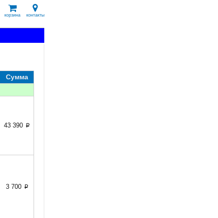
корзина
контакты
Сумма
43 390
p
3 700
p