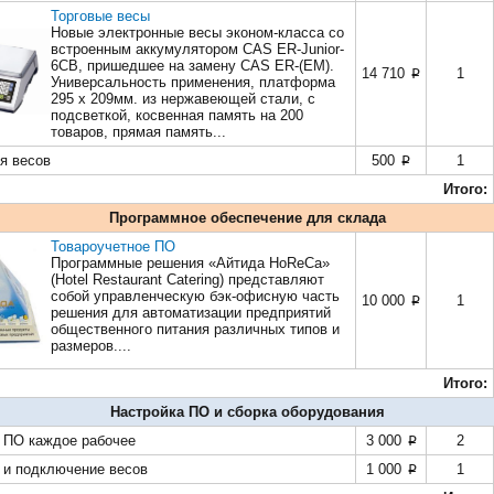
Торговые весы
Новые электронные весы эконом-класса со
встроенным аккумулятором CAS ER-Junior-
6CB, пришедшее на замену CAS ER-(EM).
14 710
1
p
Универсальность применения, платформа
295 х 209мм. из нержавеющей стали, с
подсветкой, косвенная память на 200
товаров, прямая память...
я весов
500
1
p
Итого:
Программное обеспечение для склада
Товароучетное ПО
Программные решения «Айтида HoReCa»
(Hotel Restaurant Catering) представляют
собой управленческую бэк-офисную часть
10 000
1
p
решения для автоматизации предприятий
общественного питания различных типов и
размеров....
Итого:
Настройка ПО и сборка оборудования
 ПО каждое рабочее
3 000
2
p
 и подключение весов
1 000
1
p