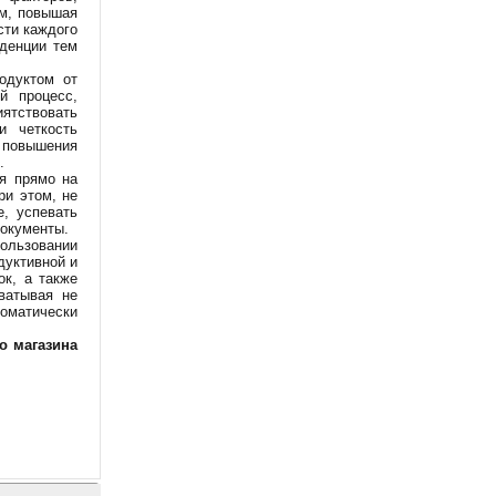
ым, повышая
сти каждого
нденции тем
одуктом от
й процесс,
ятствовать
и четкость
 повышения
.
ся прямо на
ри этом, не
, успевать
документы.
льзовании
дуктивной и
к, а также
ватывая не
томатически
о магазина