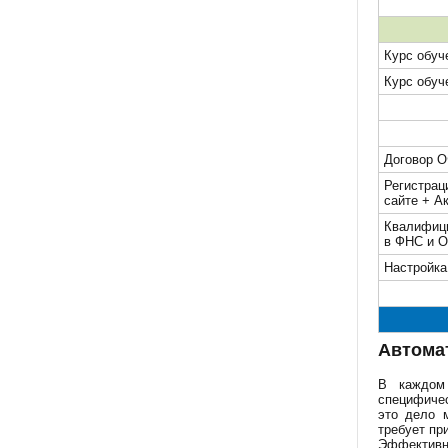
Курс обуче
Курс обуче
Договор О
Регистрац
сайте + А
Квалифици
в ФНС и 
Настройка
Автома
В каждом 
специфичес
это дело 
требует пр
Эффективн