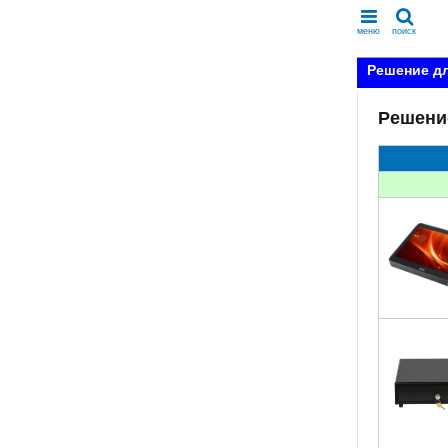
меню
поиск
Решение дл
Решени