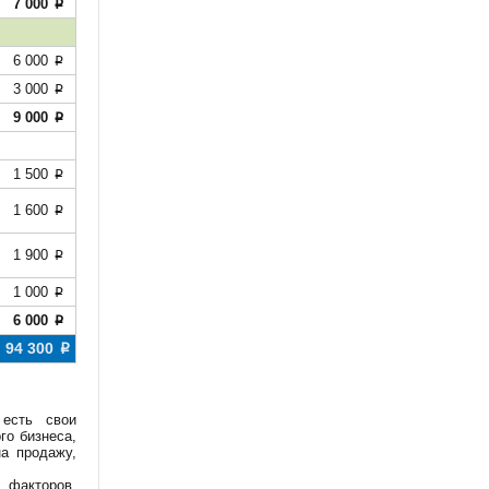
7 000
p
6 000
p
3 000
p
9 000
p
1 500
p
1 600
p
1 900
p
1 000
p
6 000
p
94 300
p
 есть свои
го бизнеса,
а продажу,
 факторов,