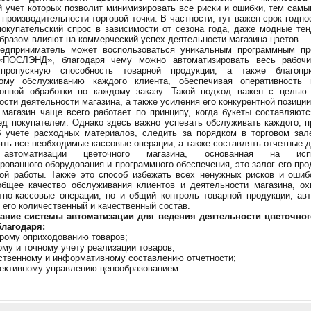
 учет которых позволит минимизировать все риски и ошибки, тем сам
 производительности торговой точки. В частности, тут важен срок годно
покупательский спрос в зависимости от сезона года, даже модные те
бразом влияют на коммерческий успех деятельности магазина цветов.
едприниматель может воспользоваться уникальным программным пр
«ПОСЛЭНД», благодаря чему можно автоматизировать весь рабочи
пропускную способность товарной продукции, а также благопри
ному обслуживанию каждого клиента, обеспечивая оперативность 
онной обработки по каждому заказу. Такой подход важен с целью
сти деятельности магазина, а также усиления его конкурентной позиции
магазин чаще всего работает по принципу, когда букеты составляют
ед покупателем. Однако здесь важно успевать обслуживать каждого, п
 учете расходных материалов, следить за порядком в торговом зале
ть все необходимые кассовые операции, а также составлять отчетные 
автоматизации цветочного магазина, основанная на испо
рованного оборудования и программного обеспечения, это залог его про
й работы. Также это способ избежать всех ненужных рисков и ошибо
общее качество обслуживания клиентов и деятельности магазина, ох
тно-кассовые операции, но и общий контроль товарной продукции, ав
 его количественный и качественный состав.
ание системы автоматизации для ведения деятельности цветочног
благодаря:
рому оприходованию товаров;
ому и точному учету реализации товаров;
ственному и информативному составлению отчетности;
ктивному управлению ценообразованием.