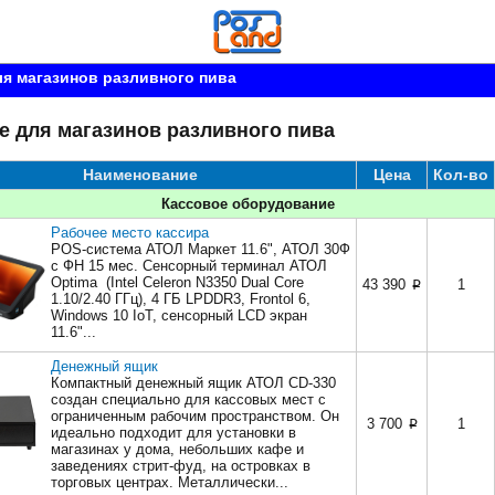
я магазинов разливного пива
е для магазинов разливного пива
Наименование
Цена
Кол-во
Кассовое оборудование
Рабочее место кассира
POS-система АТОЛ Маркет 11.6", АТОЛ 30Ф
c ФН 15 мес. Сенсорный терминал АТОЛ
Optima (Intel Celeron N3350 Dual Core
43 390
1
p
1.10/2.40 ГГц), 4 ГБ LPDDR3, Frontol 6,
Windows 10 IoT, сенсорный LCD экран
11.6"...
Денежный ящик
Компактный денежный ящик АТОЛ CD-330
создан специально для кассовых мест с
ограниченным рабочим пространством. Он
3 700
1
p
идеально подходит для установки в
магазинах у дома, небольших кафе и
заведениях стрит-фуд, на островках в
торговых центрах. Металлически...