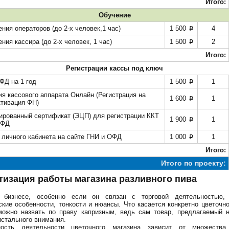
Итого:
Обучение
ния операторов (до 2-х человек,1 час)
1 500
4
p
ния кассира (до 2-х человек, 1 час)
1 500
2
p
Итого:
Регистрации кассы под ключ
ФД на 1 год
1 500
1
p
ия кассового аппарата Онлайн (Регистрация на
1 600
1
p
ктивация ФН)
рованный сертификат (ЭЦП) для регистрации ККТ
1 900
1
p
ОФД
 личного кабинета на сайте ГНИ и ОФД
1 000
1
p
Итого:
Итого по проекту:
тизация работы магазина разливного пива
бизнесе, особенно если он связан с торговой деятельностью,
кие особенности, тонкости и нюансы. Что касается конкретно цветочно
можно назвать по праву капризным, ведь сам товар, предлагаемый н
истального внимания.
ость деятельности цветочного магазина зависит от множества