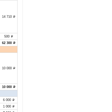
14 710
p
500
p
62 300
p
10 000
p
10 000
p
6 000
p
1 000
p