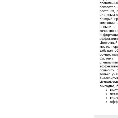
правильный
показатель
растения, 
или иным о
Каждый пр
компании 
повысить 
качествен
информаци
эффективно
Цветочный 
месте, пер
забывая об
осуществля
Система 
специализи
эффективно
повысить 
только уче
анализируя
Использов
выгодно, 
быст
четк
каче
эффе