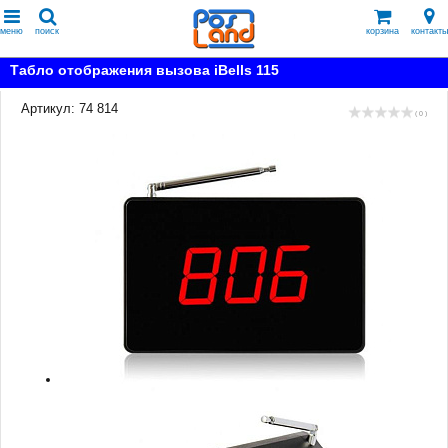
меню
поиск
корзина
контакты
Табло отображения вызова iBells 115
Артикул: 74 814
( 0 )