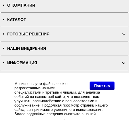
О КОМПАНИИ
КАТАЛОГ
ГОТОВЫЕ РЕШЕНИЯ
НАШИ ВНЕДРЕНИЯ
ИНФОРМАЦИЯ
КОНТАКТЫ
Мы используем файлы cookie,
Понятно
разработанные нашими
ПОЛНАЯ ВЕРСИЯ
специалистами и третьими лицами, для анализа
событий на нашем веб-сайте, что позволяет нам
улучшать взаимодействие с пользователями и
Интернет-магазин "ПОСЛЭНД" - торгового оборудования, оборудования для автоматизации общепита и
обслуживание. Продолжая просмотр страниц нашего
торговли, расходных материалов
сайта, вы принимаете условия его использования.
Все права защищены, ООО "ПОСЛЭНД" © 2008-2026.
Политика конфиденциальности
Более подробные сведения смотрите в нашей
Политике
Основное: Кнопка вызова персонала с функцией отмены iBells 320, вишневая за разумную цену и с
в отношении файлов Cookie
.
быстрой доставкой Вы всегда можете купить в интернет-магазине Послэнд!, Кнопка вызова персонала с
функцией отмены iBells 320, вишневая купить, Кнопка вызова персонала с функцией отмены iBells 320,
вишневая.