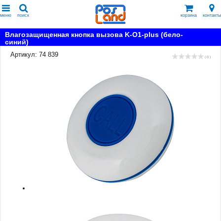
меню
поиск
корзина
контакты
Влагозащищенная кнопка вызова K-O1-plus (бело-
синий)
Артикул: 74 839
( 0 )