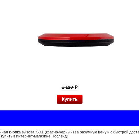
1 120
p
ая кнопка вызова K-X1 (красно-черный) за разумную цену и с быстрой дост
 купить в интернет-магазине Послэнд!