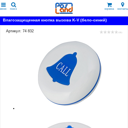
меню
поиск
корзина
контакты
Влагозащищенная кнопка вызова K-V (бело-синий)
Артикул: 74 832
( 0 )