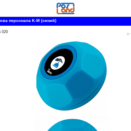
ова персонала K-M (синий)
5 020