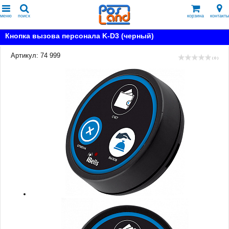
меню
поиск
корзина
контакты
Кнопка вызова персонала K-D3 (черный)
Артикул: 74 999
( 0 )