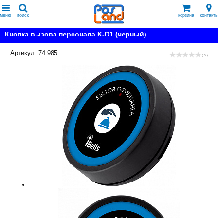
меню
поиск
корзина
контакты
Кнопка вызова персонала K-D1 (черный)
Артикул: 74 985
( 0 )