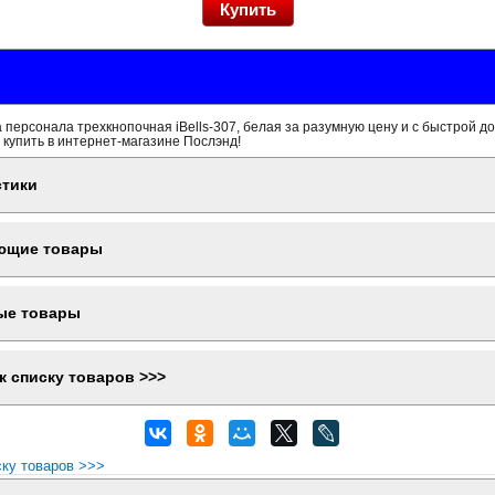
 персонала трехкнопочная iBells-307, белая за разумную цену и с быстрой д
 купить в интернет-магазине Послэнд!
стики
ющие товары
ые товары
к списку товаров >>>
ску товаров >>>