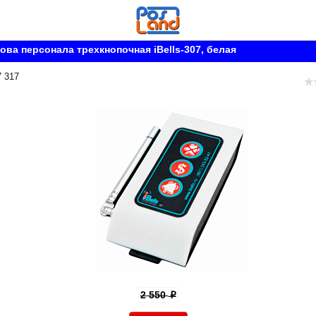
ова персонала трехкнопочная iBells-307, белая
7 317
2 550
p