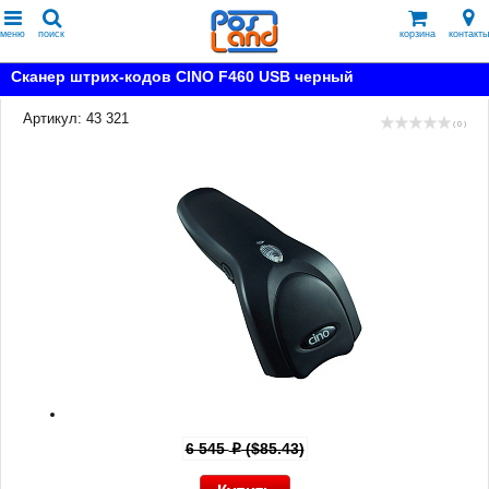
меню
поиск
корзина
контакты
Сканер штрих-кодов CINO F460 USB черный
Артикул: 43 321
( 0 )
6 545
($85.43)
p