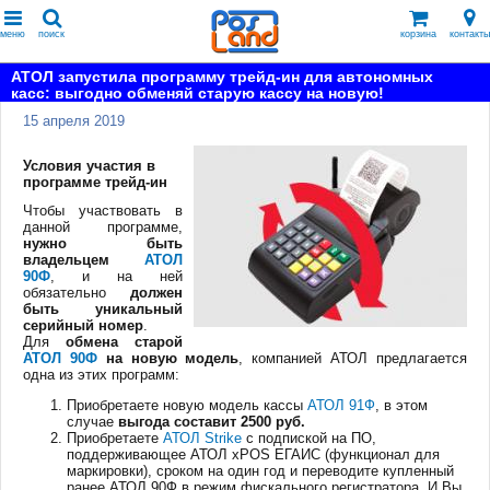
меню
поиск
корзина
контакты
АТОЛ запустила программу трейд-ин для автономных
касс: выгодно обменяй старую кассу на новую!
15 апреля 2019
Условия участия в
программе трейд-ин
Чтобы участвовать в
данной программе,
нужно быть
владельцем
АТОЛ
90Ф
, и на ней
обязательно
должен
быть уникальный
серийный номер
.
Для
обмена старой
АТОЛ 90Ф
на новую модель
, компанией АТОЛ предлагается
одна из этих программ:
Приобретаете новую модель кассы
АТОЛ 91Ф
, в этом
случае
выгода составит 2500 руб.
Приобретаете
АТОЛ Strike
с подпиской на ПО,
поддерживающее АТОЛ xPOS ЕГАИС (функционал для
маркировки), сроком на один год и переводите купленный
ранее АТОЛ 90Ф в режим фискального регистратора. И Вы