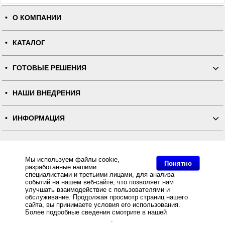
О КОМПАНИИ
КАТАЛОГ
ГОТОВЫЕ РЕШЕНИЯ
НАШИ ВНЕДРЕНИЯ
ИНФОРМАЦИЯ
КОНТАКТЫ
Мы используем файлы cookie,
Понятно
разработанные нашими
ПОЛНАЯ ВЕРСИЯ
специалистами и третьими лицами, для анализа
событий на нашем веб-сайте, что позволяет нам
улучшать взаимодействие с пользователями и
Интернет-магазин "ПОСЛЭНД" - торгового оборудования, оборудования для автоматизации общепита и
торговли, расходных материалов
обслуживание. Продолжая просмотр страниц нашего
Все права защищены, ООО "ПОСЛЭНД" © 2008-2026.
сайта, вы принимаете условия его использования.
Политика конфиденциальности
Более подробные сведения смотрите в нашей
Политике
Основное: АТОЛ запустила программу трейд-ин для автономных касс: выгодно обменяй старую кассу
на новую!, АТОЛ запустила программу трейд-ин для автономных касс: выгодно обменяй старую кассу
в отношении файлов Cookie
.
на новую!, АТОЛ запустила программу трейд-ин для автономных касс: выгодно обменяй старую кассу