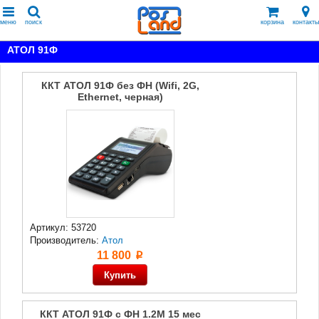
меню
поиск
корзина
контакты
АТОЛ 91Ф
ККТ АТОЛ 91Ф без ФН (Wifi, 2G,
Ethernet, черная)
Артикул: 53720
Производитель:
Атол
11 800
p
ККТ АТОЛ 91Ф с ФН 1.2М 15 мес