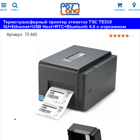
меню
поиск
корзина
контакты
Термотрансферный принтер этикеток TSC TE310
SU+Ethernet+USB Host+RTC+Bluetooth 4.0 с отрезчиком
Артикул: 73 443
( 7 )