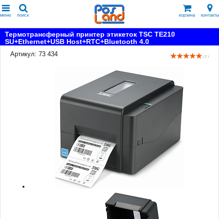
меню
поиск
корзина
контакты
Термотрансферный принтер этикеток TSC TE210
SU+Ethernet+USB Host+RTC+Bluetooth 4.0
Артикул: 73 434
( 2 )